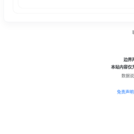
边界
本站内容仅
数据说
免责声明