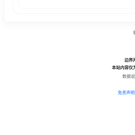
边界
本站内容仅
数据说
免责声明