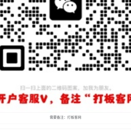
需要备注：打板客网