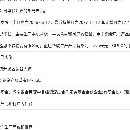
公司华联汇嘉的部分产品。
发股上市日期为2026-05-12，最近解禁日为2027-11-12,其定增价为17.460
思华联，主要生产手机背板、手表背壳和可穿戴设备、用于消费电子产品的耐
思华联精瓷有限公司，蓝思华联生产产品有华为、vivo表壳，OPPO的手机
案已实施
济开发区瓷谷大道
市华银资产经营有限公司。
成立并购基金：湖南省金芙蓉中非经贸深度合作服务基金合伙企业(有限合伙)（
生产商和特许零售商
特许生产商或销售商