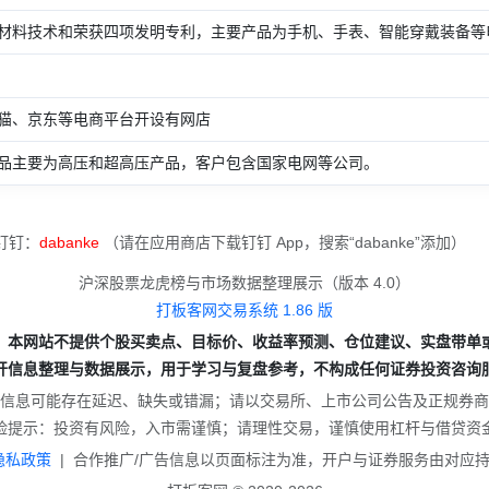
材料技术和荣获四项发明专利，主要产品为手机、手表、智能穿戴装备等电子
猫、京东等电商平台开设有网店
品主要为高压和超高压产品，客户包含国家电网等公司。
钉钉：
dabanke
（请在应用商店下载钉钉 App，搜索“dabanke”添加）
沪深股票龙虎榜与市场数据整理展示（版本 4.0）
打板客网交易系统 1.86 版
：本网站不提供个股买卖点、目标价、收益率预测、仓位建议、实盘带单
开信息整理与数据展示，用于学习与复盘参考，不构成任何证券投资咨询
信息可能存在延迟、缺失或错漏；请以交易所、上市公司公告及正规券商
险提示：投资有风险，入市需谨慎；请理性交易，谨慎使用杠杆与借贷资
隐私政策
|
合作推广/广告信息以页面标注为准，开户与证券服务由对应