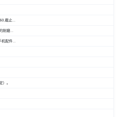
,截止...
磨...
配件...
暂定）。