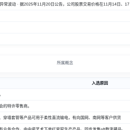
异常波动 · 据2025年11月20日公告，公司股票交易价格在11月14日、
所属概念
入选原因
。
会的特许零售商。
、穿墙套管等产品可用于柔性直流输电，有向国网、南网等客户供货
有业务合作，由中瓷艺术下单红官窑生产产品，同步发售nft数字藏品。