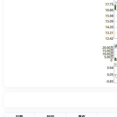
日期
时间
事件