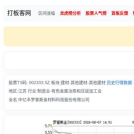
打板客网
区间涨幅
龙虎榜分析
股票人气榜
首板反馈
股票TS码: 002333.SZ 板块:建材-其他建材-其他建材
历史行情数据
地区:江苏 行业:制造业-有色金属冶炼和压延加工业
全名:中亿丰罗普斯金材料科技股份有限公司