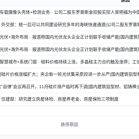
车载摄像头壳体+检测业务 · 公司二股东罗普斯金控股实控人吴明福为中
· 外交部：统一后可以共同建设研究多年的海峡快速通道|公司二股东罗普斯
光伏+海外布局 · 报道称国内光伏龙头企业正计划联手收储产能|国内建筑
光伏+海外布局 · 报道称国内光伏龙头企业正计划联手收储产能|国内建筑
智慧城市+系统门窗 · 硅料价格持续上涨，多晶硅主力合约触及涨停；工信
上周硅片价格涨幅扩大；央企新一轮光伏集采质控进一步从严|国内建筑铝型材
光伏“自律”会议再召开，11月硅片排产临时再下调|国内建筑铝型材、铝铸棒
 · 住建部：研究建立房屋体检、房屋养老金、房屋保险三项制度
跌停原因