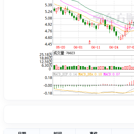
日期
时间
事件