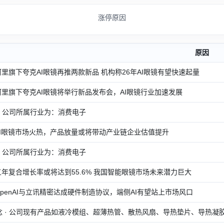
涨停原因
原因
· 阿里旗下夸克AI眼镜再推两款新品 机构称26年AI眼镜有望快速起量
· 阿里旗下夸克AI眼镜将举行新品发布会，AI眼镜行业加速发展
· 公司所属行业为：消费电子
· AI眼镜市场火热，产品放量或将带动产业链企业估值提升
· 公司所属行业为：消费电子
· 五年复合增长率或将达到55.6% 我国智能眼镜市场未来潜力巨大
· OpenAI与立讯精密达成硬件制造协议，端侧AI有望站上市场风口
念 · 公司现有产品如液冷模组、超薄热管、散热风扇、导热垫片、导热凝