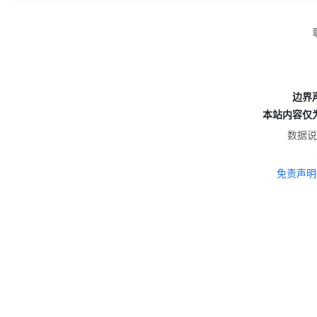
边界
本站内容仅
数据说
免责声明