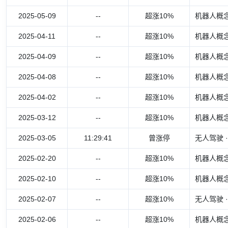
2025-05-09
--
超涨10%
机器人概念
2025-04-11
--
超涨10%
机器人概念
2025-04-09
--
超涨10%
机器人概念
2025-04-08
--
超涨10%
机器人概念
2025-04-02
--
超涨10%
机器人概念
2025-03-12
--
超涨10%
机器人概
2025-03-05
11:29:41
曾涨停
无人驾驶 
2025-02-20
--
超涨10%
机器人概念
2025-02-10
--
超涨10%
机器人概念
2025-02-07
--
超涨10%
无人驾驶
2025-02-06
--
超涨10%
机器人概念