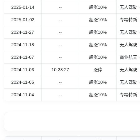
2025-01-14
--
超涨10%
无人驾驶
2025-01-02
--
超涨10%
专精特新 
2024-11-27
--
超涨10%
无人驾驶
2024-11-18
--
超涨10%
无人驾驶
2024-11-07
--
超涨10%
商业航天 
2024-11-06
10:23:27
涨停
无人驾驶 
2024-11-05
--
超涨10%
无人驾驶 
2024-11-04
--
超涨10%
专精特新 