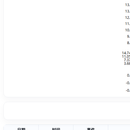
日期
时间
事件